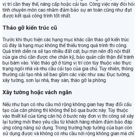
vị trí cần thay thế, nâng cấp hoặc cải tạo. Công việc này đòi hỏi
tính chuyên môn cao nhằm đảm bảo sự an toàn cũng như đạt
được kết quả công trình tốt nhất.
Tháo gỡ kiến trúc cũ
Trước khi thực hiện các hạng mục khác cần tháo gỡ kiến trúc
cũ đây là hạng mục không thể thiếu trong quá trình thi công.
Quá trình diễn ra sẽ tạo nhiều đất cát, bụi mịn nên đồ nội thất
của gia chủ cần được che chắn kỹ, bảo quản cẩn thận để tránh
bụi bám vào. Việc tháo gỡ ở từng vị trí còn tùy thuộc vào thực
trạng ngôi nhà và nhu cầu cải tạo của gia chủ. Tuy nhiên, thông
thường cải tạo nhà sẽ bao gồm các việc như sau: Đục tường,
xây tường, sơn lại nhà, thay sàn, tháo gỡ la phông.
Xây tường hoặc vách ngăn
Nếu như bạn có nhu cầu mở rộng không gian hay thay đổi cấu
tạo của căn phòng thì không thể bỏ qua bước này. Tùy thuộc
vào thiết kế của từng căn hộ ở bước này đơn vị thi công sẽ xây
lại tường mới theo yêu cầu từ khách hàng nhằm đảm bảo đáp
ứng công năng sử dụng. Trong trường hợp tường của bạn còn
sử dụng được và không có nhu cầu nới rộng không gian mà chỉ