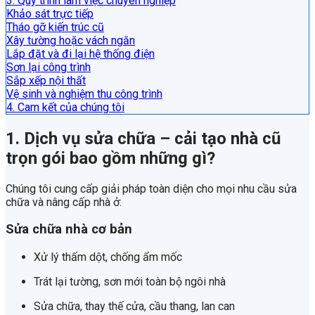
3. Quy trình làm việc chuyên nghiệp
Khảo sát trực tiếp
Tháo gỡ kiến trúc cũ
Xây tường hoặc vách ngăn
Lắp đặt và đi lại hệ thống điện
Sơn lại công trình
Sắp xếp nội thất
Vệ sinh và nghiệm thu công trình
4. Cam kết của chúng tôi
1. Dịch vụ sửa chữa – cải tạo nhà cũ
trọn gói bao gồm những gì?
Chúng tôi cung cấp giải pháp toàn diện cho mọi nhu cầu sửa
chữa và nâng cấp nhà ở:
Sửa chữa nhà cơ bản
Xử lý thấm dột, chống ẩm mốc
Trát lại tường, sơn mới toàn bộ ngôi nhà
Sửa chữa, thay thế cửa, cầu thang, lan can