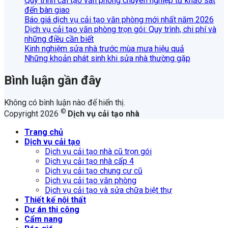
Quy trình cải tạo văn phòng chuyên nghiệp từ khảo sát
đến bàn giao
Báo giá dịch vụ cải tạo văn phòng mới nhất năm 2026
Dịch vụ cải tạo văn phòng trọn gói: Quy trình, chi phí và
những điều cần biết
Kinh nghiệm sửa nhà trước mùa mưa hiệu quả
Những khoản phát sinh khi sửa nhà thường gặp
Bình luận gần đây
Không có bình luận nào để hiển thị.
©
Copyright 2026
Dịch vụ cải tạo nhà
Trang chủ
Dịch vụ cải tạo
Dịch vụ cải tạo nhà cũ trọn gói
Dịch vụ cải tạo nhà cấp 4
Dịch vụ cải tạo chung cư cũ
Dịch vụ cải tạo văn phòng
Dịch vụ cải tạo và sửa chữa biệt thự
Thiết kế nội thất
Dự án thi công
Cẩm nang