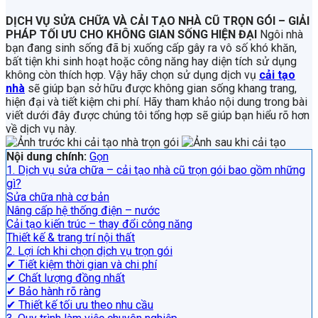
DỊCH VỤ SỬA CHỮA VÀ CẢI TẠO NHÀ CŨ TRỌN GÓI – GIẢI
PHÁP TỐI ƯU CHO KHÔNG GIAN SỐNG HIỆN ĐẠI
Ngôi nhà
bạn đang sinh sống đã bị xuống cấp gây ra vô số khó khăn,
bất tiện khi sinh hoạt hoặc công năng hay diện tích sử dụng
không còn thích hợp. Vậy hãy chọn sử dụng dịch vụ
cải tạo
nhà
sẽ giúp bạn sở hữu được không gian sống khang trang,
hiện đại và tiết kiệm chi phí. Hãy tham khảo nội dung trong bài
viết dưới đây được chúng tôi tổng hợp sẽ giúp bạn hiểu rõ hơn
về dịch vụ này.
Nội dung chính:
Gọn
1. Dịch vụ sửa chữa – cải tạo nhà cũ trọn gói bao gồm những
gì?
Sửa chữa nhà cơ bản
Nâng cấp hệ thống điện – nước
Cải tạo kiến trúc – thay đổi công năng
Thiết kế & trang trí nội thất
2. Lợi ích khi chọn dịch vụ trọn gói
✔ Tiết kiệm thời gian và chi phí
✔ Chất lượng đồng nhất
✔ Bảo hành rõ ràng
✔ Thiết kế tối ưu theo nhu cầu