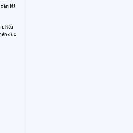
cần lát
nh. Nếu
 nên đục