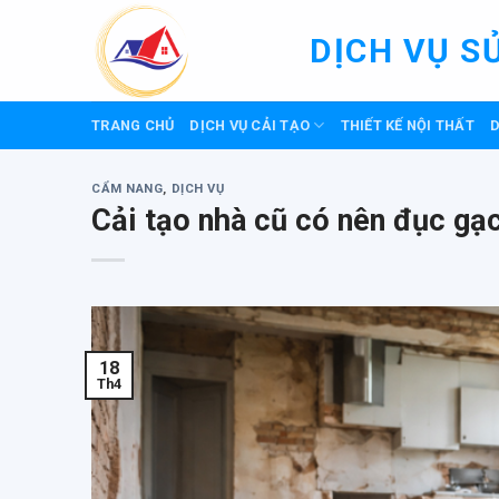
Skip
to
DỊCH VỤ S
content
TRANG CHỦ
DỊCH VỤ CẢI TẠO
THIẾT KẾ NỘI THẤT
D
CẨM NANG
,
DỊCH VỤ
Cải tạo nhà cũ có nên đục gạ
18
Th4