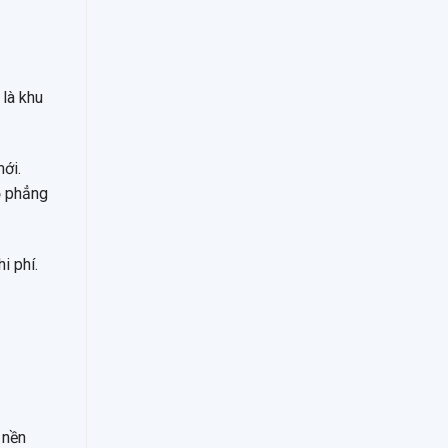
 là khu
ới.
ộ phẳng
i phí.
 nền