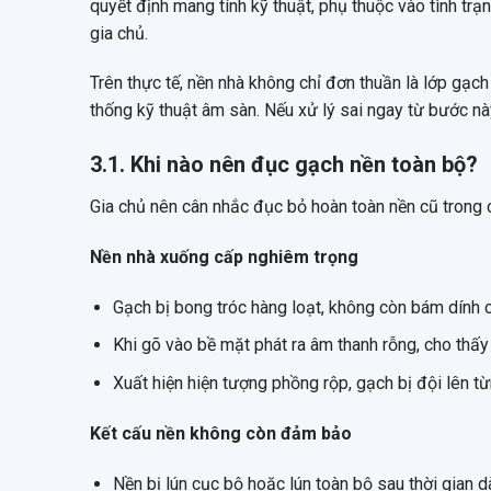
quyết định mang tính kỹ thuật, phụ thuộc vào tình tr
gia chủ.
Trên thực tế, nền nhà không chỉ đơn thuần là lớp gạ
thống kỹ thuật âm sàn. Nếu xử lý sai ngay từ bước này
3.1. Khi nào nên đục gạch nền toàn bộ?
Gia chủ nên cân nhắc đục bỏ hoàn toàn nền cũ trong 
Nền nhà xuống cấp nghiêm trọng
Gạch bị bong tróc hàng loạt, không còn bám dính 
Khi gõ vào bề mặt phát ra âm thanh rỗng, cho thấy
Xuất hiện hiện tượng phồng rộp, gạch bị đội lên 
Kết cấu nền không còn đảm bảo
Nền bị lún cục bộ hoặc lún toàn bộ sau thời gian 