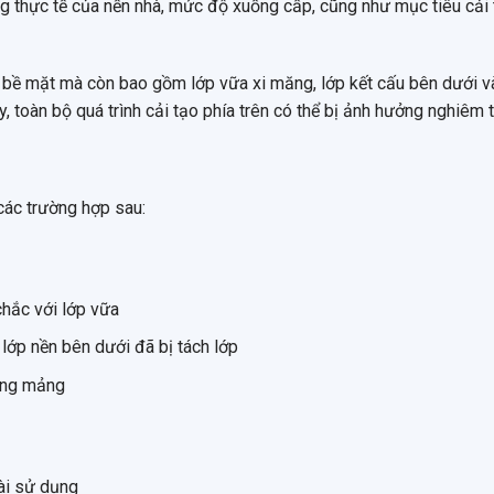
ạng thực tế của nền nhà, mức độ xuống cấp, cũng như mục tiêu cải
ch bề mặt mà còn bao gồm lớp vữa xi măng, lớp kết cấu bên dưới v
, toàn bộ quá trình cải tạo phía trên có thể bị ảnh hưởng nghiêm t
các trường hợp sau:
chắc với lớp vữa
 lớp nền bên dưới đã bị tách lớp
từng mảng
dài sử dụng