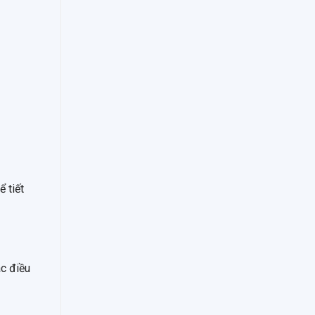
 tiết
ác điều