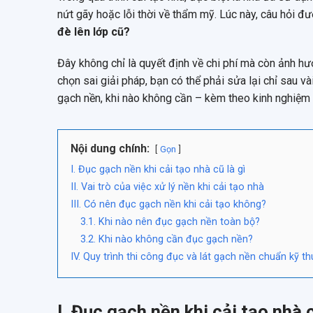
nứt gãy hoặc lỗi thời về thẩm mỹ. Lúc này, câu hỏi đư
đè lên lớp cũ?
Đây không chỉ là quyết định về chi phí mà còn ảnh hư
chọn sai giải pháp, bạn có thể phải sửa lại chỉ sau và
gạch nền, khi nào không cần – kèm theo kinh nghiệm th
Nội dung chính:
Gọn
I. Đục gạch nền khi cải tạo nhà cũ là gì
II. Vai trò của việc xử lý nền khi cải tạo nhà
III. Có nên đục gạch nền khi cải tạo không?
3.1. Khi nào nên đục gạch nền toàn bộ?
3.2. Khi nào không cần đục gạch nền?
IV. Quy trình thi công đục và lát gạch nền chuẩn kỹ th
I. Đục gạch nền khi cải tạo nhà c