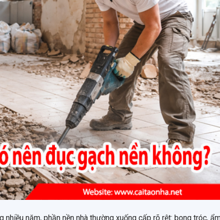
ụng nhiều năm, phần nền nhà thường xuống cấp rõ rệt: bong tróc, ẩ