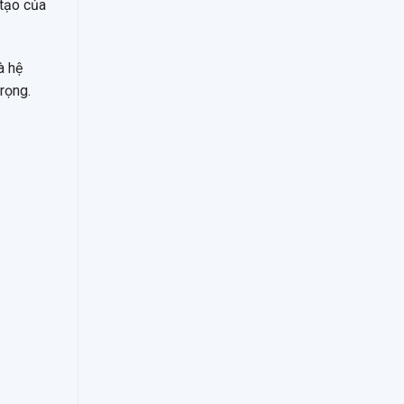
 tạo của
à hệ
rọng.