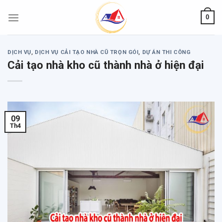
Skip
0
to
content
DỊCH VỤ
,
DỊCH VỤ CẢI TẠO NHÀ CŨ TRỌN GÓI
,
DỰ ÁN THI CÔNG
Cải tạo nhà kho cũ thành nhà ở hiện đại
09
Th4