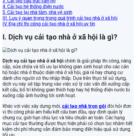
3. Cải tạo cấu trúc căn hộ
4. Cải tạo hệ thống điện nước
5. Cải tạo lại nhà tắm, nhà vệ sinh
III. Lưu ý quan trọng trong quá trình cải tạo nhà ở xã hội
IV. Địa chỉ thi công cải tạo nhà ở xã hội uy tín
I. Dịch vụ cải tạo nhà ở xã hội là gì?
Dịch vụ cải tạo nhà ở xã hội
chính là giải pháp thi công, nâng
cấp, sửa chữa và tối ưu lại không gian sinh hoạt cho các căn
hộ hoặc nhà ở thuộc diện nhà ở xã hội, giá rẻ hay chung cư
dành cho người có thu nhập thấp. Dựa trên thực tế sử dụng,
dịch vụ này sẽ tập trung vào việc xử lý các vấn đề xuống cấp
kết cấu, bố trí không gian thích hợp hay hệ thống điện nước bị
xuống cấp ảnh hưởng tới sinh hoạt.
Khác với việc xây dựng mới,
cải tạo nhà trọn gói
đòi hỏi đơn
vị thi công phải am hiểu kết cấu ban đầu, quy định quản lý
chung cư, giới hạn chịu lực và tiêu chuẩn an toàn. Các hạng
mục cải tạo thường được thực hiện phải có chọn lọc nhằm tiết
kiệm chi phí nhưng vẫn đảm bảo mang đến hiệu quả sử dụng
tối ưu.