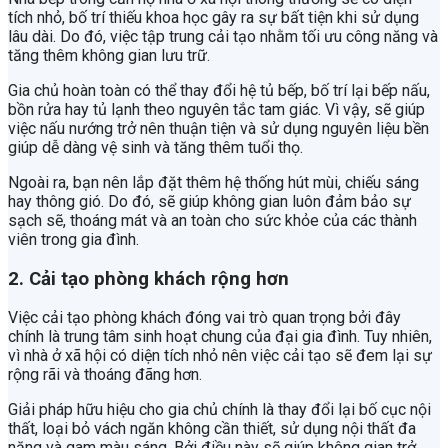
tích nhỏ, bố trí thiếu khoa học gây ra sự bất tiện khi sử dụng
lâu dài. Do đó, việc tập trung cải tạo nhằm tối ưu công năng và
tăng thêm không gian lưu trữ.
Gia chủ hoàn toàn có thể thay đổi hệ tủ bếp, bố trí lại bếp nấu,
bồn rửa hay tủ lạnh theo nguyên tắc tam giác. Vì vậy, sẽ giúp
việc nấu nướng trở nên thuận tiện và sử dụng nguyên liệu bền
giúp dễ dàng vệ sinh và tăng thêm tuổi thọ.
Ngoài ra, bạn nên lắp đặt thêm hệ thống hút mùi, chiếu sáng
hay thông gió. Do đó, sẽ giúp không gian luôn đảm bảo sự
sạch sẽ, thoáng mát và an toàn cho sức khỏe của các thành
viên trong gia đình.
2. Cải tạo phòng khách rộng hơn
Việc cải tạo phòng khách đóng vai trò quan trọng bởi đây
chính là trung tâm sinh hoạt chung của đại gia đình. Tuy nhiên,
vì nhà ở xã hội có diện tích nhỏ nên việc cải tạo sẽ đem lại sự
rộng rãi và thoáng đãng hơn.
Giải pháp hữu hiệu cho gia chủ chính là thay đổi lại bố cục nội
thất, loại bỏ vách ngăn không cần thiết, sử dụng nội thất đa
năng và gam màu sáng. Bởi điều này sẽ giúp không gian trở