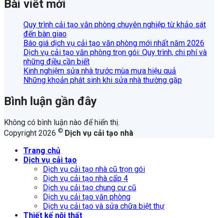
Bài viết mới
Quy trình cải tạo văn phòng chuyên nghiệp từ khảo sát
đến bàn giao
Báo giá dịch vụ cải tạo văn phòng mới nhất năm 2026
Dịch vụ cải tạo văn phòng trọn gói: Quy trình, chi phí và
những điều cần biết
Kinh nghiệm sửa nhà trước mùa mưa hiệu quả
Những khoản phát sinh khi sửa nhà thường gặp
Bình luận gần đây
Không có bình luận nào để hiển thị.
©
Copyright 2026
Dịch vụ cải tạo nhà
Trang chủ
Dịch vụ cải tạo
Dịch vụ cải tạo nhà cũ trọn gói
Dịch vụ cải tạo nhà cấp 4
Dịch vụ cải tạo chung cư cũ
Dịch vụ cải tạo văn phòng
Dịch vụ cải tạo và sửa chữa biệt thự
Thiết kế nội thất