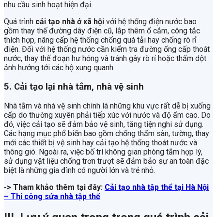
nhu cầu sinh hoạt hiện đại.
Quá trình
cải tạo nhà ở xã hội
với hệ thống điện nước bao
gồm thay thế đường dây điện cũ, lắp thêm ổ cắm, công tắc
thích hợp, nâng cấp hệ thống chống quá tải hay chống rò rỉ
điện. Đối với hệ thống nước cần kiểm tra đường ống cấp thoát
nước, thay thế đoạn hư hỏng và tránh gây rò rỉ hoặc thấm dột
ảnh hưởng tới các hộ xung quanh.
5. Cải tạo lại nhà tắm, nhà vệ sinh
Nhà tắm và nhà vệ sinh chính là những khu vực rất dễ bị xuống
cấp do thường xuyên phải tiếp xúc với nước và độ ẩm cao. Do
đó, việc cải tạo sẽ đảm bảo vệ sinh, tăng tiện nghi sử dụng.
Các hạng mục phổ biến bao gồm chống thấm sàn, tường, thay
mới các thiết bị vệ sinh hay cải tạo hệ thống thoát nước và
thông gió. Ngoài ra, việc bố trí không gian phòng tắm hợp lý,
sử dụng vật liệu chống trơn trượt sẽ đảm bảo sự an toàn đặc
biệt là những gia đình có người lớn và trẻ nhỏ.
-> Tham khảo thêm tại đây:
Cải tạo nhà tập thể tại Hà Nội
– Thi công sửa nhà tập thể