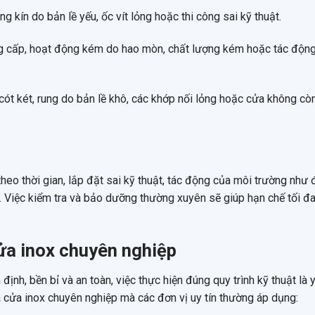
g kín do bản lề yếu, ốc vít lỏng hoặc thi công sai kỹ thuật.
g cấp, hoạt động kém do hao mòn, chất lượng kém hoặc tác độn
cót két, rung do bản lề khô, các khớp nối lỏng hoặc cửa không còn
theo thời gian, lắp đặt sai kỹ thuật, tác động của môi trường như
ì. Việc kiểm tra và bảo dưỡng thường xuyên sẽ giúp hạn chế tối đ
cửa inox chuyên nghiệp
h, bền bỉ và an toàn, việc thực hiện đúng quy trình kỹ thuật là 
ữa cửa inox chuyên nghiệp mà các đơn vị uy tín thường áp dụng: