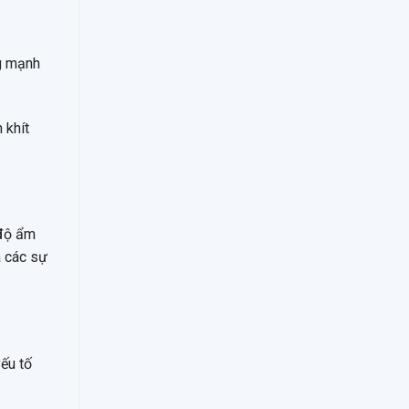
g mạnh
 khít
 độ ẩm
a các sự
yếu tố