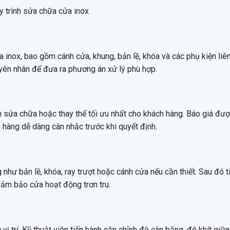
ửa inox, bao gồm cánh cửa, khung, bản lề, khóa và các phụ kiện liê
yên nhân để đưa ra phương án xử lý phù hợp.
án sửa chữa hoặc thay thế tối ưu nhất cho khách hàng. Báo giá đư
 hàng dễ dàng cân nhắc trước khi quyết định.
như bản lề, khóa, ray trượt hoặc cánh cửa nếu cần thiết. Sau đó t
 đảm bảo cửa hoạt động trơn tru.
 vị trí. Kỹ thuật viên tiến hành căn chỉnh độ cân bằng, độ khít giữ