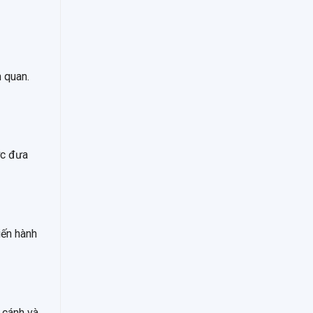
n quan.
ợc đưa
iến hành
a cánh và