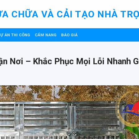
ỬA CHỮA VÀ CẢI TẠO NHÀ TRỌ
Ự ÁN THI CÔNG
CẨM NANG
BÁO GIÁ
ận Nơi – Khắc Phục Mọi Lỗi Nhanh 