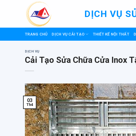
Skip
to
DỊCH VỤ S
content
TRANG CHỦ
DỊCH VỤ CẢI TẠO
THIẾT KẾ NỘI THẤT
D
DỊCH VỤ
Cải Tạo Sửa Chữa Cửa Inox T
03
Th4