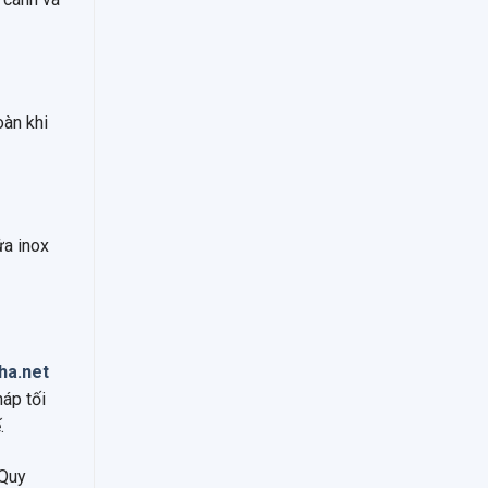
oàn khi
ửa inox
ha.net
háp tối
.
 Quy