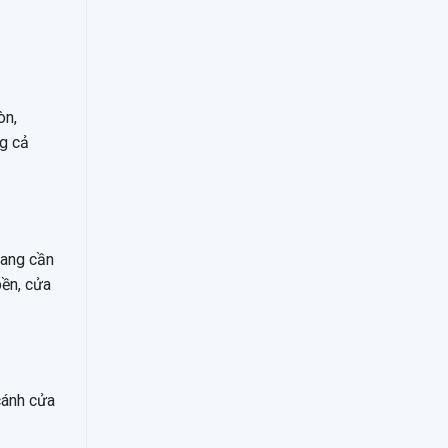
òn,
ng cả
đang cần
bền, cửa
cánh cửa