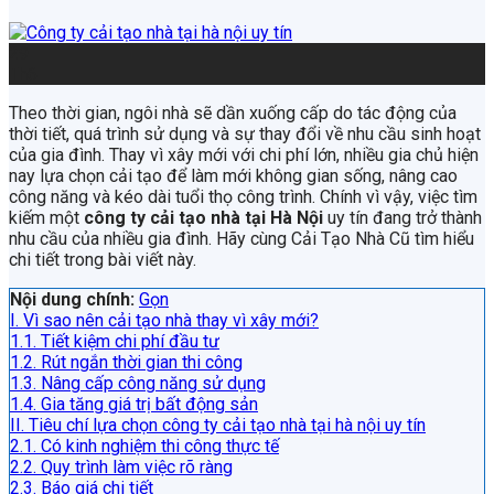
29
Th6
Theo thời gian, ngôi nhà sẽ dần xuống cấp do tác động của
thời tiết, quá trình sử dụng và sự thay đổi về nhu cầu sinh hoạt
của gia đình. Thay vì xây mới với chi phí lớn, nhiều gia chủ hiện
nay lựa chọn cải tạo để làm mới không gian sống, nâng cao
công năng và kéo dài tuổi thọ công trình. Chính vì vậy, việc tìm
kiếm một
công ty cải tạo nhà tại Hà Nội
uy tín đang trở thành
nhu cầu của nhiều gia đình. Hãy cùng Cải Tạo Nhà Cũ tìm hiểu
chi tiết trong bài viết này.
Nội dung chính:
Gọn
I. Vì sao nên cải tạo nhà thay vì xây mới?
1.1. Tiết kiệm chi phí đầu tư
1.2. Rút ngắn thời gian thi công
1.3. Nâng cấp công năng sử dụng
1.4. Gia tăng giá trị bất động sản
II. Tiêu chí lựa chọn công ty cải tạo nhà tại hà nội uy tín
2.1. Có kinh nghiệm thi công thực tế
2.2. Quy trình làm việc rõ ràng
2.3. Báo giá chi tiết