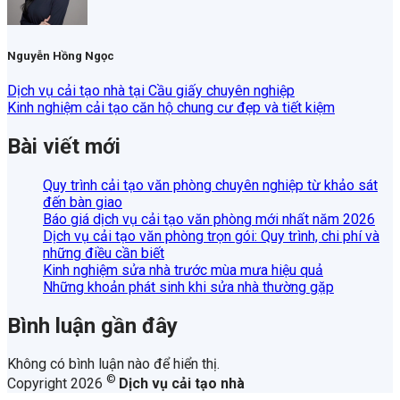
Nguyễn Hồng Ngọc
Dịch vụ cải tạo nhà tại Cầu giấy chuyên nghiệp
Kinh nghiệm cải tạo căn hộ chung cư đẹp và tiết kiệm
Bài viết mới
Quy trình cải tạo văn phòng chuyên nghiệp từ khảo sát
đến bàn giao
Báo giá dịch vụ cải tạo văn phòng mới nhất năm 2026
Dịch vụ cải tạo văn phòng trọn gói: Quy trình, chi phí và
những điều cần biết
Kinh nghiệm sửa nhà trước mùa mưa hiệu quả
Những khoản phát sinh khi sửa nhà thường gặp
Bình luận gần đây
Không có bình luận nào để hiển thị.
©
Copyright 2026
Dịch vụ cải tạo nhà