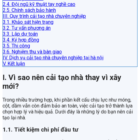
2.4. Đội ngũ kỹ thuật tay nghề cao
2.5. Chính sách bảo hành
III. Quy trình cải tạo nhà chuyên nghiệp
3.1. Khảo sát hiện trạng
3.2. Tư vấn phương án
3.3. Lập dự toán
3.4. Ký hợp đồng
3.5. Thi công
3.6. Nghiệm thu và bàn giao
IV. Dịch vụ cải tạo nhà chuyên nghiệp tại hà nội
V. Kết luận
I. Vì sao nên cải tạo nhà thay vì xây
mới?
Trong nhiều trường hợp, khi phần kết cấu chịu lực như móng,
cột, dầm vẫn còn đảm bảo an toàn, việc cải tạo trở thành lựa
chọn hợp lý và hiệu quả. Dưới đây là những lý do bạn nên cải
tạo lại nhà.
1.1. Tiết kiệm chi phí đầu tư