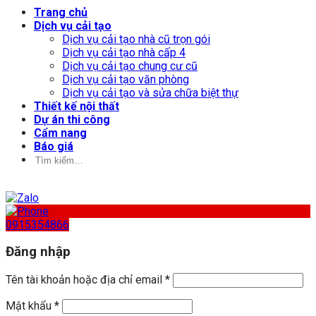
Trang chủ
Dịch vụ cải tạo
Dịch vụ cải tạo nhà cũ trọn gói
Dịch vụ cải tạo nhà cấp 4
Dịch vụ cải tạo chung cư cũ
Dịch vụ cải tạo văn phòng
Dịch vụ cải tạo và sửa chữa biệt thự
Thiết kế nội thất
Dự án thi công
Cẩm nang
Báo giá
Tìm
kiếm:
0915354866
Đăng nhập
Tên tài khoản hoặc địa chỉ email
*
Mật khẩu
*