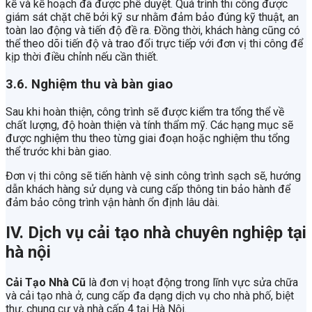
kế và kế hoạch đã được phê duyệt. Quá trình thi công được
giám sát chặt chẽ bởi kỹ sư nhằm đảm bảo đúng kỹ thuật, an
toàn lao động và tiến độ đề ra. Đồng thời, khách hàng cũng có
thể theo dõi tiến độ và trao đổi trực tiếp với đơn vị thi công để
kịp thời điều chỉnh nếu cần thiết.
3.6. Nghiệm thu và bàn giao
Sau khi hoàn thiện, công trình sẽ được kiểm tra tổng thể về
chất lượng, độ hoàn thiện và tính thẩm mỹ. Các hạng mục sẽ
được nghiệm thu theo từng giai đoạn hoặc nghiệm thu tổng
thể trước khi bàn giao.
Đơn vị thi công sẽ tiến hành vệ sinh công trình sạch sẽ, hướng
dẫn khách hàng sử dụng và cung cấp thông tin bảo hành để
đảm bảo công trình vận hành ổn định lâu dài.
IV. Dịch vụ cải tạo nhà chuyên nghiệp tại
hà nội
Cải Tạo Nhà Cũ
là đơn vị hoạt động trong lĩnh vực sửa chữa
và cải tạo nhà ở, cung cấp đa dạng dịch vụ cho nhà phố, biệt
thự, chung cư và nhà cấp 4 tại Hà Nội.