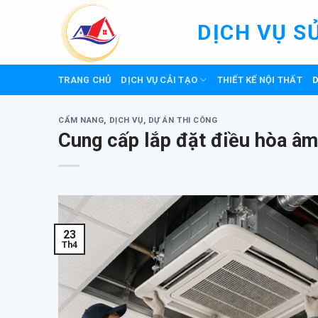
Skip
to
DỊCH VỤ S
content
TRANG CHỦ
DỊCH VỤ CẢI TẠO
THIẾT KẾ NỘI THẤT
D
CẨM NANG
,
DỊCH VỤ
,
DỰ ÁN THI CÔNG
Cung cấp lắp đặt điều hòa âm 
23
Th4