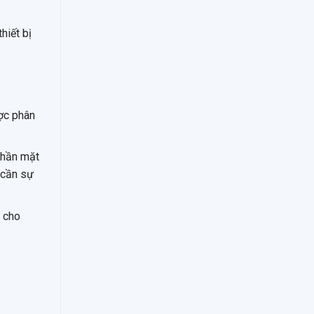
hiết bị
ược phân
phần mặt
 cần sự
p cho