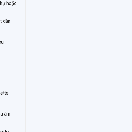
 thự hoặc
ặt dàn
hu
sette
òa âm
á trị