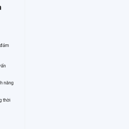
n
, đảm
vấn
nh năng
g thời