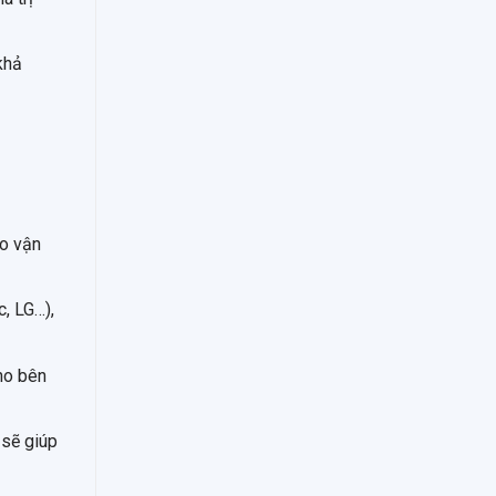
khả
ao vận
c, LG…),
cho bên
 sẽ giúp