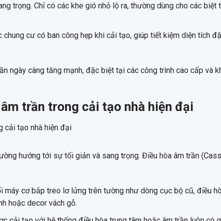
ng trọng. Chỉ có các khe gió nhỏ lộ ra, thường dùng cho các biệt
c chung cư có ban công hẹp khi cải tạo, giúp tiết kiệm diện tích đ
rần ngày càng tăng mạnh, đặc biệt tại các công trình cao cấp và k
 âm trần trong cải tạo nhà hiện đại
ường hướng tới sự tối giản và sang trọng. Điều hòa âm trần (Cas
i máy cơ bắp treo lơ lửng trên tường như dòng cục bộ cũ, điều h
 ảnh hoặc decor vách gỗ.
c cải tạo với hệ thống điều hòa trung tâm hoặc âm trần luôn có gi