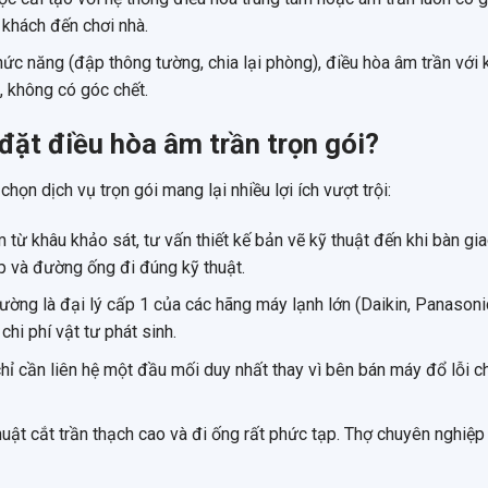
 khách đến chơi nhà.
hức năng (đập thông tường, chia lại phòng), điều hòa âm trần với 
, không có góc chết.
p đặt điều hòa âm trần trọn gói?
họn dịch vụ trọn gói mang lại nhiều lợi ích vượt trội:
m từ khâu khảo sát, tư vấn thiết kế bản vẽ kỹ thuật đến khi bàn gi
 và đường ống đi đúng kỹ thuật.
ường là đại lý cấp 1 của các hãng máy lạnh lớn (Daikin, Panasoni
hi phí vật tư phát sinh.
chỉ cần liên hệ một đầu mối duy nhất thay vì bên bán máy đổ lỗi 
huật cắt trần thạch cao và đi ống rất phức tạp. Thợ chuyên nghiệp