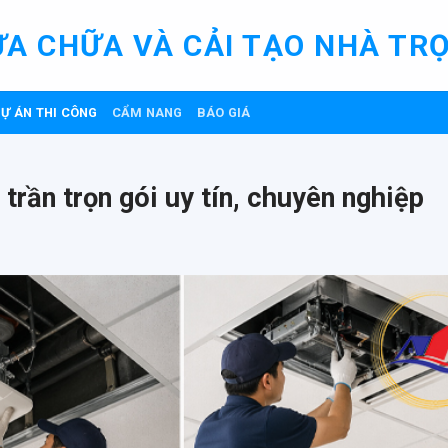
ỬA CHỮA VÀ CẢI TẠO NHÀ TRỌ
Ự ÁN THI CÔNG
CẨM NANG
BÁO GIÁ
trần trọn gói uy tín, chuyên nghiệp