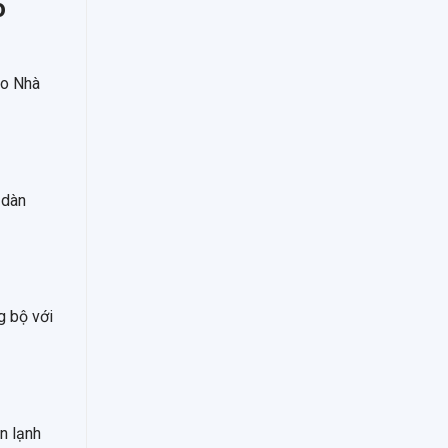
o
ạo Nhà
 dàn
g bộ với
n lạnh