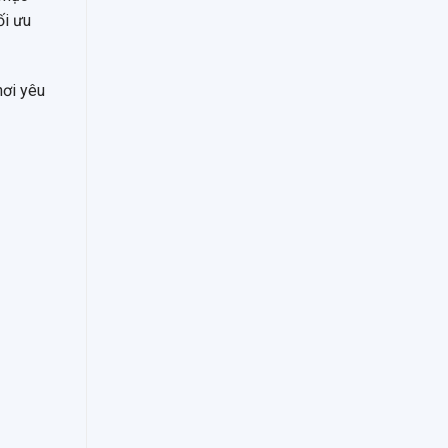
ối ưu
nơi yêu