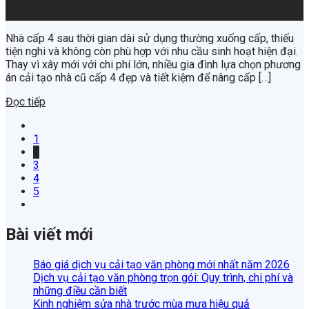
19
Th6
Nhà cấp 4 sau thời gian dài sử dụng thường xuống cấp, thiếu
tiện nghi và không còn phù hợp với nhu cầu sinh hoạt hiện đại.
Thay vì xây mới với chi phí lớn, nhiều gia đình lựa chọn phương
án cải tạo nhà cũ cấp 4 đẹp và tiết kiệm để nâng cấp […]
Đọc tiếp
1
2
3
4
5
Bài viết mới
Báo giá dịch vụ cải tạo văn phòng mới nhất năm 2026
Dịch vụ cải tạo văn phòng trọn gói: Quy trình, chi phí và
những điều cần biết
Kinh nghiệm sửa nhà trước mùa mưa hiệu quả