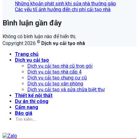
Những khoản phát sinh khi sửa nhà thường gặp
Các yếu tố ảnh hưởng đến chi phí cải tạo nhà
Bình luận gần đây
Không có bình luận nào để hiển thị.
©
Copyright 2026
Dịch vụ cải tạo nhà
Trang chủ
Dịch vụ cải tạo
Dịch vụ cải tạo nhà cũ trọn gói
Dịch vụ cải tạo nhà cấp 4
Dịch vụ cải tạo chung cư cũ
Dịch vụ cải tạo văn phòng
Dịch vụ cải tạo và sửa chữa biệt thự
Thiết kế nội thất
Dự án thi công
Cẩm nang
Báo giá
Tìm
kiếm: