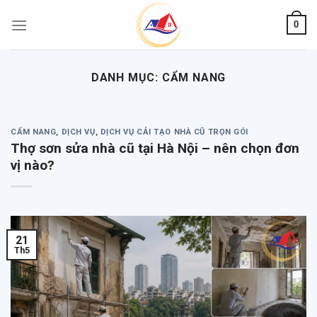
Skip
0
to
content
DANH MỤC:
CẨM NANG
CẨM NANG
,
DỊCH VỤ
,
DỊCH VỤ CẢI TẠO NHÀ CŨ TRỌN GÓI
Thợ sơn sửa nhà cũ tại Hà Nội – nên chọn đơn
vị nào?
21
Th5