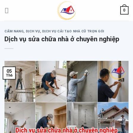
Skip
0
to
content
CẨM NANG
,
DỊCH VỤ
,
DỊCH VỤ CẢI TẠO NHÀ CŨ TRỌN GÓI
Dịch vụ sửa chữa nhà ở chuyên nghiệp
05
Th6