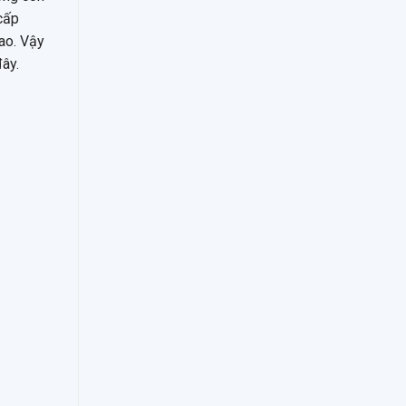
cấp
ao. Vậy
ây.