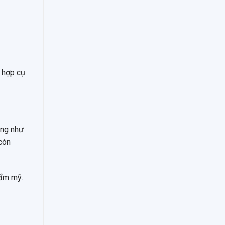
g hợp cụ
ỏng như
còn
hẩm mỹ.