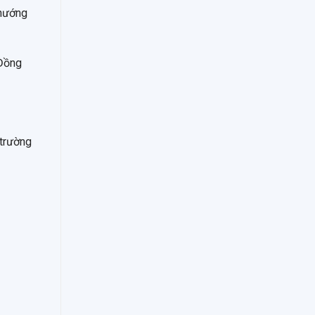
 hướng
 Đồng
 trường