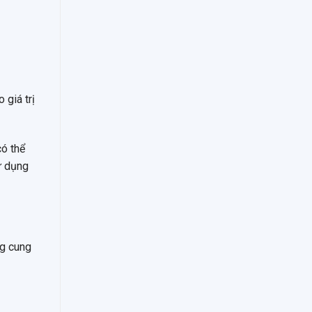
 giá trị
có thể
ử dụng
ng cung