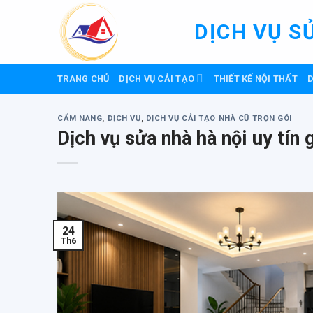
Skip
to
DỊCH VỤ S
content
TRANG CHỦ
DỊCH VỤ CẢI TẠO
THIẾT KẾ NỘI THẤT
D
CẨM NANG
,
DỊCH VỤ
,
DỊCH VỤ CẢI TẠO NHÀ CŨ TRỌN GÓI
Dịch vụ sửa nhà hà nội uy tí
24
Th6