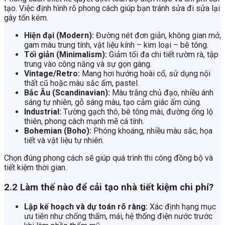
tạo. Việc định hình rõ phong cách giúp bạn tránh sửa đi sửa lại
gây tốn kém.
Hiện đại (Modern):
Đường nét đơn giản, không gian mở,
gam màu trung tính, vật liệu kính – kim loại – bê tông.
Tối giản (Minimalism):
Giảm tối đa chi tiết rườm rà, tập
trung vào công năng và sự gọn gàng.
Vintage/Retro:
Mang hơi hướng hoài cổ, sử dụng nội
thất cũ hoặc màu sắc ấm, pastel.
Bắc Âu (Scandinavian):
Màu trắng chủ đạo, nhiều ánh
sáng tự nhiên, gỗ sáng màu, tạo cảm giác ấm cúng.
Industrial:
Tường gạch thô, bê tông mài, đường ống lộ
thiên, phong cách mạnh mẽ cá tính.
Bohemian (Boho):
Phóng khoáng, nhiều màu sắc, họa
tiết và vật liệu tự nhiên.
Chọn đúng phong cách sẽ giúp quá trình thi công đồng bộ và
tiết kiệm thời gian.
2.2 Làm thế nào để cải tạo nhà tiết kiệm chi phí?
Lập kế hoạch và dự toán rõ ràng:
Xác định hạng mục
ưu tiên như chống thấm, mái, hệ thống điện nước trước