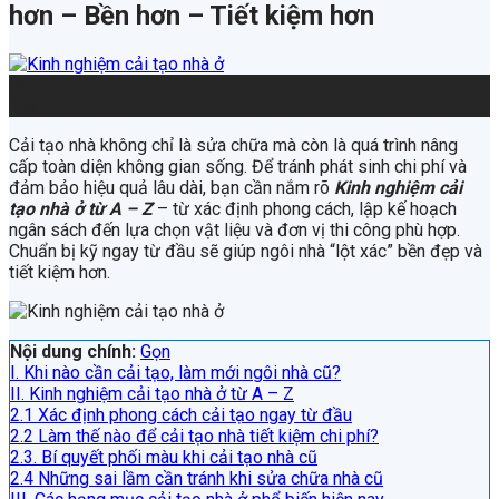
hơn – Bền hơn – Tiết kiệm hơn
03
Th3
Cải tạo nhà không chỉ là sửa chữa mà còn là quá trình nâng
cấp toàn diện không gian sống. Để tránh phát sinh chi phí và
đảm bảo hiệu quả lâu dài, bạn cần nắm rõ
Kinh nghiệm cải
tạo nhà ở từ A – Z
– từ xác định phong cách, lập kế hoạch
ngân sách đến lựa chọn vật liệu và đơn vị thi công phù hợp.
Chuẩn bị kỹ ngay từ đầu sẽ giúp ngôi nhà “lột xác” bền đẹp và
tiết kiệm hơn.
Nội dung chính:
Gọn
I. Khi nào cần cải tạo, làm mới ngôi nhà cũ?
II. Kinh nghiệm cải tạo nhà ở từ A – Z
2.1 Xác định phong cách cải tạo ngay từ đầu
2.2 Làm thế nào để cải tạo nhà tiết kiệm chi phí?
2.3. Bí quyết phối màu khi cải tạo nhà cũ
2.4 Những sai lầm cần tránh khi sửa chữa nhà cũ