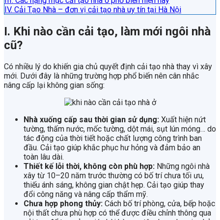
III. Các hạng mục cải tạo nhà ở phổ biến hiện nay
IV. Cải Tạo Nhà – đơn vị cải tạo nhà uy tín tại Hà Nội
I. Khi nào cần cải tạo, làm mới ngôi nhà
cũ?
Có nhiều lý do khiến gia chủ quyết định cải tạo nhà thay vì xây
mới. Dưới đây là những trường hợp phổ biến nên cân nhắc
nâng cấp lại không gian sống:
Nhà xuống cấp sau thời gian sử dụng:
Xuất hiện nứt
tường, thấm nước, mốc tường, dột mái, sụt lún móng… do
tác động của thời tiết hoặc chất lượng công trình ban
đầu. Cải tạo giúp khắc phục hư hỏng và đảm bảo an
toàn lâu dài.
Thiết kế lỗi thời, không còn phù hợp:
Những ngôi nhà
xây từ 10–20 năm trước thường có bố trí chưa tối ưu,
thiếu ánh sáng, không gian chật hẹp. Cải tạo giúp thay
đổi công năng và nâng cấp thẩm mỹ.
Chưa hợp phong thủy:
Cách bố trí phòng, cửa, bếp hoặc
nội thất chưa phù hợp có thể được điều chỉnh thông qua