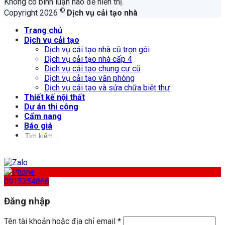
Không có bình luận nào để hiển thị.
©
Copyright 2026
Dịch vụ cải tạo nhà
Trang chủ
Dịch vụ cải tạo
Dịch vụ cải tạo nhà cũ trọn gói
Dịch vụ cải tạo nhà cấp 4
Dịch vụ cải tạo chung cư cũ
Dịch vụ cải tạo văn phòng
Dịch vụ cải tạo và sửa chữa biệt thự
Thiết kế nội thất
Dự án thi công
Cẩm nang
Báo giá
Tìm
kiếm:
0915354866
Đăng nhập
Tên tài khoản hoặc địa chỉ email
*