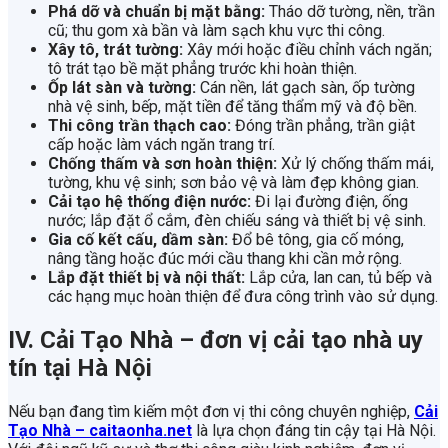
Phá dỡ và chuẩn bị mặt bằng:
Tháo dỡ tường, nền, trần
cũ; thu gom xà bần và làm sạch khu vực thi công.
Xây tô, trát tường:
Xây mới hoặc điều chỉnh vách ngăn;
tô trát tạo bề mặt phẳng trước khi hoàn thiện.
Ốp lát sàn và tường:
Cán nền, lát gạch sàn, ốp tường
nhà vệ sinh, bếp, mặt tiền để tăng thẩm mỹ và độ bền.
Thi công trần thạch cao:
Đóng trần phẳng, trần giật
cấp hoặc làm vách ngăn trang trí.
Chống thấm và sơn hoàn thiện:
Xử lý chống thấm mái,
tường, khu vệ sinh; sơn bảo vệ và làm đẹp không gian.
Cải tạo hệ thống điện nước:
Đi lại đường điện, ống
nước; lắp đặt ổ cắm, đèn chiếu sáng và thiết bị vệ sinh.
Gia cố kết cấu, dầm sàn:
Đổ bê tông, gia cố móng,
nâng tầng hoặc đúc mới cầu thang khi cần mở rộng.
Lắp đặt thiết bị và nội thất:
Lắp cửa, lan can, tủ bếp và
các hạng mục hoàn thiện để đưa công trình vào sử dụng.
IV. Cải Tạo Nhà – đơn vị cải tạo nhà uy
tín tại Hà Nội
Nếu bạn đang tìm kiếm một đơn vị thi công chuyên nghiệp,
Cải
Tạo Nhà – caitaonha.net
là lựa chọn đáng tin cậy tại Hà Nội.