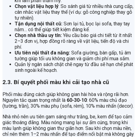
khi làm phần thẩm mỹ.
Chọn vật liệu hợp lý
: So sánh giá từ nhiều nhà cung cấp,
cân nhắc vật liệu thay thế (ví dụ: gỗ công nghiệp thay gỗ
tự nhiên).
Tận dụng nội thất cũ:
Sơn lại tủ, bọc lại sofa, thay tay
nắm… có thể giúp tiết kiệm đáng kể.
Chọn nhà thầu uy tín:
Yêu cầu báo giá chi tiết từ ít nhất
2–3 đơn vị, hợp đồng rõ ràng về vật liệu, tiến độ và chi
phí.
Ưu tiên nội thất đa năng:
Sofa giường, bàn gấp, tủ âm
tường giúp tối ưu không gian và giảm chi phí mua sắm.
Quản lý ngân sách chặt chẽ ngay từ đầu sẽ hạn chế phát
sinh ngoài kế hoạch.
2.3. Bí quyết phối màu khi cải tạo nhà cũ
Phối màu đúng cách giúp không gian hài hòa và rộng rãi hơn.
Nguyên tắc quan trọng nhất là
60-30-10
: 60% màu chủ đạo
(tường, trần), 30% màu phụ (sofa, rèm), 10% màu nhấn (decor).
Nhà nhỏ nên ưu tiên gam sáng như trắng, be, kem để tạo cảm
giác thoáng đãng. Màu nóng mang lại sự ấm cúng, trong khi
màu lạnh giúp không gian thư giãn hơn. Sau khi chọn màu nền,
chỉ nên thêm 1–2 màu nhấn để tạo điểm nổi bật mà không gây