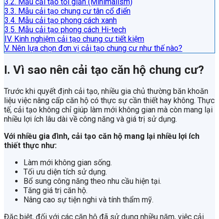
3.2. Mẫu cải tạo tối giản (Minimalism)
3.3. Mẫu cải tạo chung cư tân cổ điển
3.4. Mẫu cải tạo phong cách xanh
3.5. Mẫu cải tạo phong cách Hi-tech
IV. Kinh nghiệm cải tạo chung cư tiết kiệm
V. Nên lựa chọn đơn vị cải tạo chung cư như thế nào?
I. Vì sao nên cải tạo căn hộ chung cư?
Trước khi quyết định cải tạo, nhiều gia chủ thường băn khoăn
liệu việc nâng cấp căn hộ có thực sự cần thiết hay không. Thực
tế, cải tạo không chỉ giúp làm mới không gian mà còn mang lại
nhiều lợi ích lâu dài về công năng và giá trị sử dụng.
Với nhiều gia đình, cải tạo căn hộ mang lại nhiều lợi ích
thiết thực như:
Làm mới không gian sống.
Tối ưu diện tích sử dụng.
Bổ sung công năng theo nhu cầu hiện tại.
Tăng giá trị căn hộ.
Nâng cao sự tiện nghi và tính thẩm mỹ.
Đặc biệt, đối với các căn hộ đã sử dụng nhiều năm, việc cải