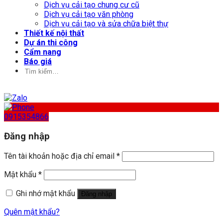
Dịch vụ cải tạo chung cư cũ
Dịch vụ cải tạo văn phòng
Dịch vụ cải tạo và sửa chữa biệt thự
Thiết kế nội thất
Dự án thi công
Cẩm nang
Báo giá
Tìm
kiếm:
0915354866
Đăng nhập
Tên tài khoản hoặc địa chỉ email
*
Mật khẩu
*
Ghi nhớ mật khẩu
Đăng nhập
Quên mật khẩu?