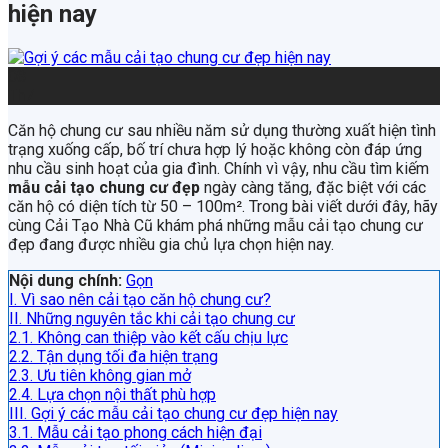
hiện nay
08
Th7
Căn hộ chung cư sau nhiều năm sử dụng thường xuất hiện tình
trạng xuống cấp, bố trí chưa hợp lý hoặc không còn đáp ứng
nhu cầu sinh hoạt của gia đình. Chính vì vậy, nhu cầu tìm kiếm
mẫu cải tạo chung cư đẹp
ngày càng tăng, đặc biệt với các
căn hộ có diện tích từ 50 – 100m². Trong bài viết dưới đây, hãy
cùng Cải Tạo Nhà Cũ khám phá những mẫu cải tạo chung cư
đẹp đang được nhiều gia chủ lựa chọn hiện nay.
Nội dung chính:
Gọn
I. Vì sao nên cải tạo căn hộ chung cư?
II. Những nguyên tắc khi cải tạo chung cư
2.1. Không can thiệp vào kết cấu chịu lực
2.2. Tận dụng tối đa hiện trạng
2.3. Ưu tiên không gian mở
2.4. Lựa chọn nội thất phù hợp
III. Gợi ý các mẫu cải tạo chung cư đẹp hiện nay
3.1. Mẫu cải tạo phong cách hiện đại