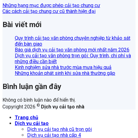
Những hạng mục được phép cải tạo chung cư
Các cách cải tạo chung cư cũ thành hiện đại
Bài viết mới
Quy trình cải tạo văn phòng chuyên nghiệp từ khảo sát
đến bàn giao
Báo giá dịch vụ cải tạo văn phòng mới nhất năm 2026
Dịch vụ cải tạo văn phòng trọn gói: Quy trình, chi phí và
những điều cần biết
Kinh nghiệm sửa nhà trước mùa mưa hiệu quả
Những khoản phát sinh khi sửa nhà thường gặp
Bình luận gần đây
Không có bình luận nào để hiển thị.
©
Copyright 2026
Dịch vụ cải tạo nhà
Trang chủ
Dịch vụ cải tạo
Dịch vụ cải tạo nhà cũ trọn gói
Dịch vụ cải tạo nhà cấp 4