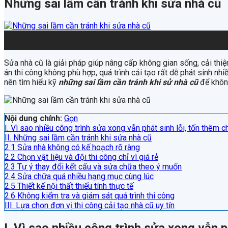
Những sai lầm cần tránh khi sửa nhà cũ
18
Th5
Sửa nhà cũ là giải pháp giúp nâng cấp không gian sống, cải thiệ
án thi công không phù hợp, quá trình cải tạo rất dễ phát sinh nh
nên tìm hiểu kỹ
những sai lầm cần tránh khi sử nhà cũ
để khôn
Nội dung chính:
Gọn
I. Vì sao nhiều công trình sửa xong vẫn phát sinh lỗi, tốn thêm c
II. Những sai lầm cần tránh khi sửa nhà cũ
2.1 Sửa nhà không có kế hoạch rõ ràng
2.2 Chọn vật liệu và đội thi công chỉ vì giá rẻ
2.3 Tự ý thay đổi kết cấu và sửa chữa theo ý muốn
2.4 Sửa chữa quá nhiều hạng mục cùng lúc
2.5 Thiết kế nội thất thiếu tính thực tế
2.6 Không kiểm tra và giám sát quá trình thi công
III. Lựa chọn đơn vị thi công cải tạo nhà cũ uy tín
I. Vì sao nhiều công trình sửa xong vẫn p