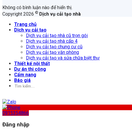
Không có bình luận nào để hiển thị.
©
Copyright 2026
Dịch vụ cải tạo nhà
Trang chủ
Dịch vụ cải tạo
Dịch vụ cải tạo nhà cũ trọn gói
Dịch vụ cải tạo nhà cấp 4
Dịch vụ cải tạo chung cư cũ
Dịch vụ cải tạo văn phòng
Dịch vụ cải tạo và sửa chữa biệt thự
Thiết kế nội thất
Dự án thi công
Cẩm nang
Báo giá
Tìm
kiếm:
0915354866
Đăng nhập