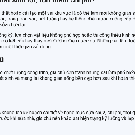
 thất hoặc cải tạo một vài khu vực là có thể làm mới không gian số
ước, bong tróc sơn, nứt tường hay hệ thống điện nước xuống cấp.
sửa chữa lại.
g kỹ, lựa chọn vật liệu không phù hợp hoặc thi công thiếu kinh n
a cố kết cấu hay thay mới đường điện nước cũ. Những sai lầm tưở
au một thời gian sử dụng.
cũ
 bảo chất lượng công trình, gia chủ cần tránh những sai lầm phổ bi
át sinh và mang lại không gian sống bền đẹp hơn sau khi hoàn thi
c không lên kế hoạch chi tiết về hạng mục sửa chữa, chi phí, thời 
Trước khi sửa nhà, gia chủ nên khảo sát hiện trạng kỹ lưỡng và lậ