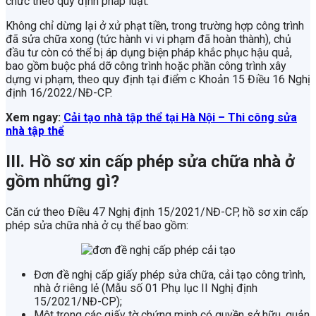
chức theo quy định pháp luật.
Không chỉ dừng lại ở xử phạt tiền, trong trường hợp công trình
đã sửa chữa xong (tức hành vi vi phạm đã hoàn thành), chủ
đầu tư còn có thể bị áp dụng biện pháp khắc phục hậu quả,
bao gồm buộc phá dỡ công trình hoặc phần công trình xây
dựng vi phạm, theo quy định tại điểm c Khoản 15 Điều 16 Nghị
định 16/2022/NĐ-CP.
Xem ngay:
Cải tạo nhà tập thể tại Hà Nội – Thi công sửa
nhà tập thể
III. Hồ sơ xin cấp phép sửa chữa nhà ở
gồm những gì?
Căn cứ theo Điều 47 Nghị định 15/2021/NĐ-CP, hồ sơ xin cấp
phép sửa chữa nhà ở cụ thể bao gồm:
Đơn đề nghị cấp giấy phép sửa chữa, cải tạo công trình,
nhà ở riêng lẻ (Mẫu số 01 Phụ lục II Nghị định
15/2021/NĐ-CP);
Một trong các giấy tờ chứng minh có quyền sở hữu, quản