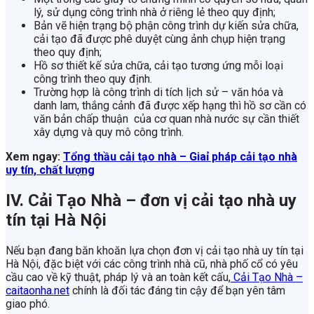
lý, sử dụng công trình nhà ở riêng lẻ theo quy định;
Bản vẽ hiện trạng bộ phận công trình dự kiến sửa chữa,
cải tạo đã được phê duyệt cùng ảnh chụp hiện trạng
theo quy định;
Hồ sơ thiết kế sửa chữa, cải tạo tương ứng mỗi loại
công trình theo quy định.
Trường hợp là công trình di tích lịch sử – văn hóa và
danh lam, thắng cảnh đã được xếp hạng thì hồ sơ cần có
văn bản chấp thuận của cơ quan nhà nước sự cần thiết
xây dựng và quy mô công trình.
Xem ngay:
Tổng thầu cải tạo nhà – Giaỉ pháp cải tạo nhà
uy tín, chất lượng
IV. Cải Tạo Nhà – đơn vị cải tạo nhà uy
tín tại Hà Nội
Nếu bạn đang băn khoăn lựa chọn đơn vị cải tạo nhà uy tín tại
Hà Nội, đặc biệt với các công trình nhà cũ, nhà phố cổ có yêu
cầu cao về kỹ thuật, pháp lý và an toàn kết cấu,
Cải Tạo Nhà –
caitaonha.net
chính là đối tác đáng tin cậy để bạn yên tâm
giao phó.