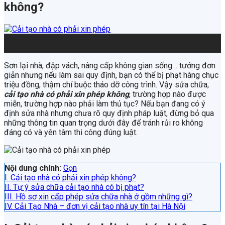
không?
26
Th1
Sơn lại nhà, đập vách, nâng cấp không gian sống… tưởng đơn
giản nhưng nếu làm sai quy định, bạn có thể bị phạt hàng chục
triệu đồng, thậm chí buộc tháo dỡ công trình. Vậy sửa chữa,
cải tạo nhà có phải xin phép không
, trường hợp nào được
miễn, trường hợp nào phải làm thủ tục? Nếu bạn đang có ý
định sửa nhà nhưng chưa rõ quy định pháp luật, đừng bỏ qua
những thông tin quan trọng dưới đây để tránh rủi ro không
đáng có và yên tâm thi công đúng luật.
Nội dung chính:
Gọn
I. Cải tạo nhà có phải xin phép không?
II. Tự ý sửa chữa cải tạo nhà có bị phạt?
III. Hồ sơ xin cấp phép sửa chữa nhà ở gồm những gì?
IV. Cải Tạo Nhà – đơn vị cải tạo nhà uy tín tại Hà Nội