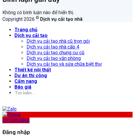
Không có bình luận nào để hiển thị.
©
Copyright 2026
Dịch vụ cải tạo nhà
Trang chủ
Dịch vụ cải tạo
Dịch vụ cải tạo nhà cũ trọn gói
Dịch vụ cải tạo nhà cấp 4
Dịch vụ cải tạo chung cư cũ
Dịch vụ cải tạo văn phòng
Dịch vụ cải tạo và sửa chữa biệt thự
Thiết kế nội thất
Dự án thi công
Cẩm nang
Báo giá
Tìm
kiếm:
0915354866
Đăng nhập