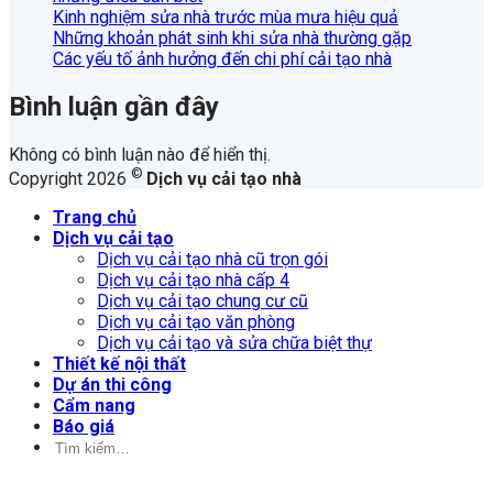
Kinh nghiệm sửa nhà trước mùa mưa hiệu quả
Những khoản phát sinh khi sửa nhà thường gặp
Các yếu tố ảnh hưởng đến chi phí cải tạo nhà
Bình luận gần đây
Không có bình luận nào để hiển thị.
©
Copyright 2026
Dịch vụ cải tạo nhà
Trang chủ
Dịch vụ cải tạo
Dịch vụ cải tạo nhà cũ trọn gói
Dịch vụ cải tạo nhà cấp 4
Dịch vụ cải tạo chung cư cũ
Dịch vụ cải tạo văn phòng
Dịch vụ cải tạo và sửa chữa biệt thự
Thiết kế nội thất
Dự án thi công
Cẩm nang
Báo giá
Tìm
kiếm: