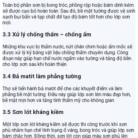
Toàn bộ phần sơn bị bong tróc, phồng rộp hoặc bám dính kém
sẽ được cạo bỏ hoàn toàn. Sau đó, bề mặt tường được vệ sinh
sạch bụi bẩn và tạp chất để tạo độ bám tốt hơn cho lớp sơn
mới.
3.3 Xử lý chống thấm – chống ẩm
Những khu vực bị thấm nước, nứt chân chim hoặc ẩm mốc sẽ
được xử lý kỹ bằng vật liệu chống thấm chuyên dụng. Công
đoạn này giúp hạn chế nước ngấm vào tường và tăng độ bền
cho lớp sơn sau khi hoàn thiện.
3.4 Bả matit làm phẳng tường
Thợ sẽ tiến hành bả matit để che các khuyết điểm và làm
phẳng bề mặt tường. Điều này giúp lớp sơn lên màu đẹp hơn,
bề mặt mịn hơn và tăng tính thẩm mỹ cho không gian.
3.5 Sơn lót kháng kiềm
Một lớp sơn lót kháng kiềm sẽ được thi công trước khi sơn
phủ nhằm hạn chế tình trạng ố vàng, bong tróc và giúp lớp sơn
bám chắc hơn. Đồng thời, sơn lót còn giúp màu sơn phủ lên