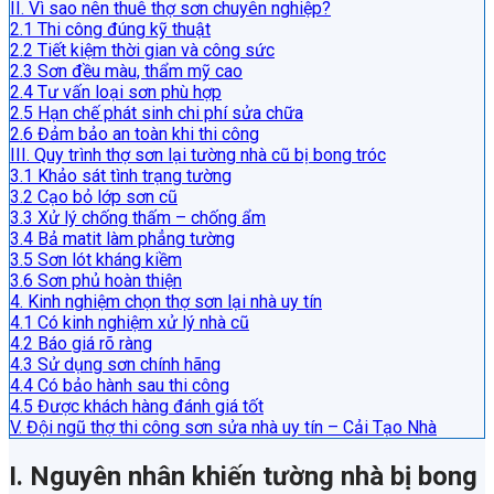
II. Vì sao nên thuê thợ sơn chuyên nghiệp?
2.1 Thi công đúng kỹ thuật
2.2 Tiết kiệm thời gian và công sức
2.3 Sơn đều màu, thẩm mỹ cao
2.4 Tư vấn loại sơn phù hợp
2.5 Hạn chế phát sinh chi phí sửa chữa
2.6 Đảm bảo an toàn khi thi công
III. Quy trình thợ sơn lại tường nhà cũ bị bong tróc
3.1 Khảo sát tình trạng tường
3.2 Cạo bỏ lớp sơn cũ
3.3 Xử lý chống thấm – chống ẩm
3.4 Bả matit làm phẳng tường
3.5 Sơn lót kháng kiềm
3.6 Sơn phủ hoàn thiện
4. Kinh nghiệm chọn thợ sơn lại nhà uy tín
4.1 Có kinh nghiệm xử lý nhà cũ
4.2 Báo giá rõ ràng
4.3 Sử dụng sơn chính hãng
4.4 Có bảo hành sau thi công
4.5 Được khách hàng đánh giá tốt
V. Đội ngũ thợ thi công sơn sửa nhà uy tín – Cải Tạo Nhà
I. Nguyên nhân khiến tường nhà bị bong