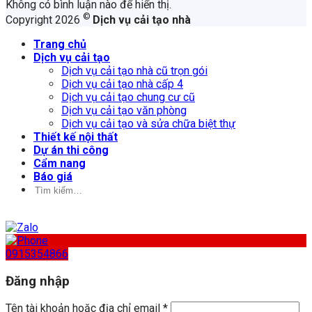
Không có bình luận nào để hiển thị.
©
Copyright 2026
Dịch vụ cải tạo nhà
Trang chủ
Dịch vụ cải tạo
Dịch vụ cải tạo nhà cũ trọn gói
Dịch vụ cải tạo nhà cấp 4
Dịch vụ cải tạo chung cư cũ
Dịch vụ cải tạo văn phòng
Dịch vụ cải tạo và sửa chữa biệt thự
Thiết kế nội thất
Dự án thi công
Cẩm nang
Báo giá
Tìm
kiếm:
0915354866
Đăng nhập
Tên tài khoản hoặc địa chỉ email
*