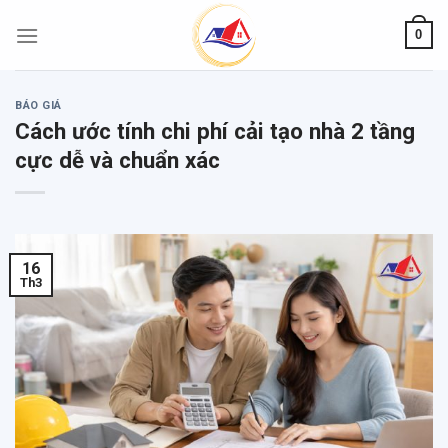
Skip
0
to
content
BÁO GIÁ
Cách ước tính chi phí cải tạo nhà 2 tầng
cực dễ và chuẩn xác
16
Th3