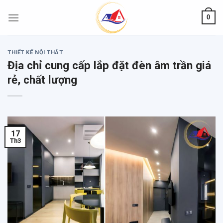
Skip
0
to
content
THIẾT KẾ NỘI THẤT
Địa chỉ cung cấp lắp đặt đèn âm trần giá
rẻ, chất lượng
17
Th3