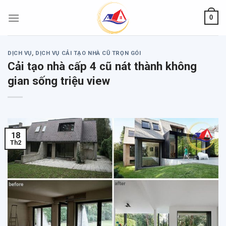
Skip
0
to
content
DỊCH VỤ
,
DỊCH VỤ CẢI TẠO NHÀ CŨ TRỌN GÓI
Cải tạo nhà cấp 4 cũ nát thành không
gian sống triệu view
18
Th2