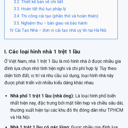
3.2. Thiết kế bản vẽ chi tiết
3.3. Hoàn tất thủ tục pháp lý
3.4. Thi công cải tạo (phần thô và hoàn thiện)
3.5. Nghiệm thu – bàn giao và bảo hành
IV. Cải Tạo Nhà – đơn vị cải tạo nhà uy tín tại Hà Nội
I. Các loại hình nhà 1 trệt 1 lầu
Ở Việt Nam, nhà 1 trệt 1 lầu là mô hình nhà ở được nhiều gia
đình lựa chọn nhờ tính tiện nghi và chi phí hợp lý. Tùy theo
diện tích đất, vị trí và nhu cầu sử dụng, loại hình nhà này
được phát triển với nhiều kiểu dáng khác nhau.
Nhà phố 1 trệt 1 lầu (nhà ống):
Là loại hình phổ biến
nhất hiện nay, đặc trưng bởi mặt tiền hẹp và chiều sâu dài,
thường xuất hiện tại các khu đô thị đông dân như TP.HCM
và Hà Nội.
Nhà 1 trệt 1 lầu có gác lửng:
Được nhiều gia đình lựa