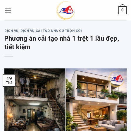
Skip
0
to
content
DỊCH VỤ
,
DỊCH VỤ CẢI TẠO NHÀ CŨ TRỌN GÓI
Phương án cải tạo nhà 1 trệt 1 lầu đẹp,
tiết kiệm
19
Th2