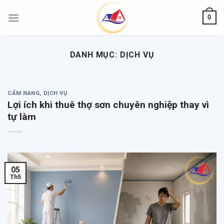
Skip
0
to
content
DANH MỤC:
DỊCH VỤ
CẨM NANG
,
DỊCH VỤ
Lợi ích khi thuê thợ sơn chuyên nghiệp thay vì
tự làm
05
Th5