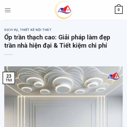
Skip
0
to
content
DỊCH VỤ
,
THIẾT KẾ NỘI THẤT
Ốp trần thạch cao: Giải pháp làm đẹp
trần nhà hiện đại & Tiết kiệm chi phí
23
Th3