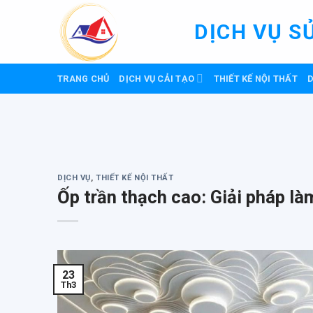
Skip
to
DỊCH VỤ S
content
TRANG CHỦ
DỊCH VỤ CẢI TẠO
THIẾT KẾ NỘI THẤT
D
DỊCH VỤ
,
THIẾT KẾ NỘI THẤT
Ốp trần thạch cao: Giải pháp làm
23
Th3