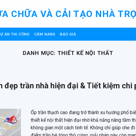
ỬA CHỮA VÀ CẢI TẠO NHÀ TRỌ
Ự ÁN THI CÔNG
CẨM NANG
BÁO GIÁ
DANH MỤC:
THIẾT KẾ NỘI THẤT
 đẹp trần nhà hiện đại & Tiết kiệm chi 
Ốp trần thạch cao đang trở thành xu hướng phổ biế
thiết kế nội thất hiện đại nhờ khả năng nâng tầm 
không gian một cách tinh tế. Không chỉ giúp che đi
điểm trần bê tông thô cứng, giải pháp này còn ma