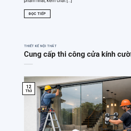
phẩm nhái, kém chất […]
ĐỌC TIẾP
THIẾT KẾ NỘI THẤT
Cung cấp thi công cửa kính cườ
12
Th3