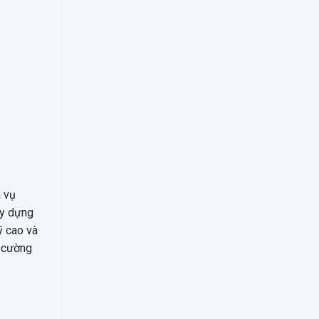
h vụ
ây dựng
ỹ cao và
h cường