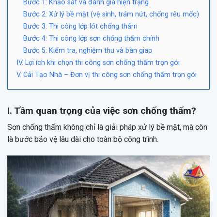
Bước 1: Khảo sát và đánh giá hiện trạng
Bước 2: Xử lý bề mặt (vệ sinh, trám nứt, chống rêu mốc)
Bước 3: Thi công lớp lót chống thấm
Bước 4: Thi công lớp sơn chống thấm chính
Bước 5: Kiểm tra, nghiệm thu và bàn giao
IV. Lợi ích khi chọn thi công sơn chống thấm trọn gói
V. Cải Tạo Nhà – Đơn vị thi công sơn chống thấm trọn gói
I. Tầm quan trọng của việc sơn chống thấm?
Sơn chống thấm không chỉ là giải pháp xử lý bề mặt, mà còn
là bước bảo vệ lâu dài cho toàn bộ công trình.