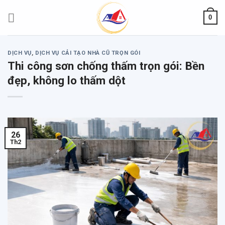
Skip
0
to
content
DỊCH VỤ
,
DỊCH VỤ CẢI TẠO NHÀ CŨ TRỌN GÓI
Thi công sơn chống thấm trọn gói: Bền
đẹp, không lo thấm dột
26
Th2