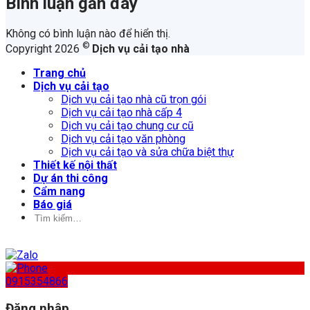
Bình luận gần đây
Không có bình luận nào để hiển thị.
©
Copyright 2026
Dịch vụ cải tạo nhà
Trang chủ
Dịch vụ cải tạo
Dịch vụ cải tạo nhà cũ trọn gói
Dịch vụ cải tạo nhà cấp 4
Dịch vụ cải tạo chung cư cũ
Dịch vụ cải tạo văn phòng
Dịch vụ cải tạo và sửa chữa biệt thự
Thiết kế nội thất
Dự án thi công
Cẩm nang
Báo giá
Tìm
kiếm:
0915354866
Đăng nhập