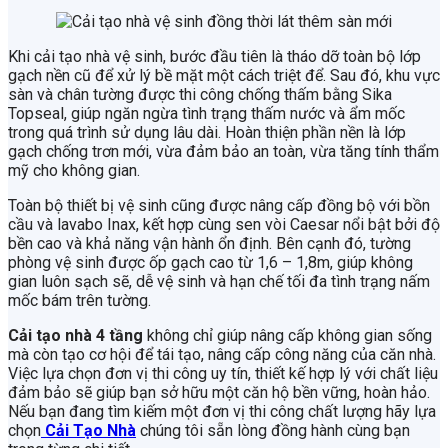
Khi cải tạo nhà vệ sinh, bước đầu tiên là tháo dỡ toàn bộ lớp
gạch nền cũ để xử lý bề mặt một cách triệt để. Sau đó, khu vực
sàn và chân tường được thi công chống thấm bằng Sika
Topseal, giúp ngăn ngừa tình trạng thấm nước và ẩm mốc
trong quá trình sử dụng lâu dài. Hoàn thiện phần nền là lớp
gạch chống trơn mới, vừa đảm bảo an toàn, vừa tăng tính thẩm
mỹ cho không gian.
Toàn bộ thiết bị vệ sinh cũng được nâng cấp đồng bộ với bồn
cầu và lavabo Inax, kết hợp cùng sen vòi Caesar nổi bật bởi độ
bền cao và khả năng vận hành ổn định. Bên cạnh đó, tường
phòng vệ sinh được ốp gạch cao từ 1,6 – 1,8m, giúp không
gian luôn sạch sẽ, dễ vệ sinh và hạn chế tối đa tình trạng nấm
mốc bám trên tường.
Cải tạo nhà 4 tầng
không chỉ giúp nâng cấp không gian sống
mà còn tạo cơ hội để tái tạo, nâng cấp công năng của căn nhà.
Việc lựa chọn đơn vị thi công uy tín, thiết kế hợp lý với chất liệu
đảm bảo sẽ giúp bạn sở hữu một căn hộ bền vững, hoàn hảo.
Nếu bạn đang tìm kiếm một đơn vị thi công chất lượng hãy lựa
chọn
Cải Tạo Nhà
chúng tôi sẵn lòng đồng hành cùng bạn