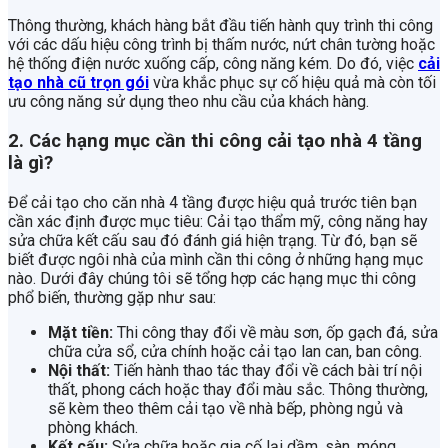
Thông thường, khách hàng bắt đầu tiến hành quy trình thi công
với các dấu hiệu công trình bị thấm nước, nứt chân tường hoặc
hệ thống điện nước xuống cấp, công năng kém. Do đó, việc
cải
tạo nhà cũ trọn gói
vừa khắc phục sự cố hiệu quả mà còn tối
ưu công năng sử dụng theo nhu cầu của khách hàng.
2. Các hạng mục cần thi công cải tạo nhà 4 tầng
là gì?
Để cải tạo cho căn nhà 4 tầng được hiệu quả trước tiên bạn
cần xác định được mục tiêu: Cải tạo thẩm mỹ, công năng hay
sửa chữa kết cấu sau đó đánh giá hiện trạng. Từ đó, bạn sẽ
biết được ngôi nhà của mình cần thi công ở những hạng mục
nào. Dưới đây chúng tôi sẽ tổng hợp các hạng mục thi công
phổ biến, thường gặp như sau:
Mặt tiền:
Thi công thay đổi về màu sơn, ốp gạch đá, sửa
chữa cửa sổ, cửa chính hoặc cải tạo lan can, ban công.
Nội thất:
Tiến hành thao tác thay đổi về cách bài trí nội
thất, phong cách hoặc thay đổi màu sắc. Thông thường,
sẽ kèm theo thêm cải tạo về nhà bếp, phòng ngủ và
phòng khách.
Kết cấu:
Sửa chữa hoặc gia cố lại dầm, sàn, móng,