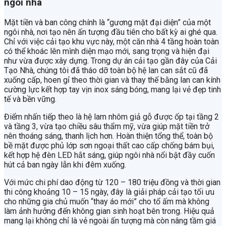
ngôi nhà
Mặt tiền và ban công chính là “gương mặt đại diện” của một
ngôi nhà, nơi tạo nên ấn tượng đầu tiên cho bất kỳ ai ghé qua.
Chỉ với việc cải tạo khu vực này, một căn nhà 4 tầng hoàn toàn
có thể khoác lên mình diện mạo mới, sang trọng và hiện đại
như vừa được xây dựng. Trong dự án cải tạo gần đây của Cải
Tạo Nhà, chúng tôi đã tháo dỡ toàn bộ hệ lan can sắt cũ đã
xuống cấp, hoen gỉ theo thời gian và thay thế bằng lan can kính
cường lực kết hợp tay vịn inox sáng bóng, mang lại vẻ đẹp tinh
tế và bền vững.
Điểm nhấn tiếp theo là hệ lam nhôm giả gỗ được ốp tại tầng 2
và tầng 3, vừa tạo chiều sâu thẩm mỹ, vừa giúp mặt tiền trở
nên thoáng sáng, thanh lịch hơn. Hoàn thiện tổng thể, toàn bộ
bề mặt được phủ lớp sơn ngoại thất cao cấp chống bám bụi,
kết hợp hệ đèn LED hắt sáng, giúp ngôi nhà nổi bật đầy cuốn
hút cả ban ngày lẫn khi đêm xuống.
Với mức chi phí dao động từ 120 – 180 triệu đồng và thời gian
thi công khoảng 10 – 15 ngày, đây là giải pháp cải tạo tối ưu
cho những gia chủ muốn “thay áo mới” cho tổ ấm mà không
làm ảnh hưởng đến không gian sinh hoạt bên trong. Hiệu quả
mang lại không chỉ là vẻ ngoài ấn tượng mà còn nâng tầm giá