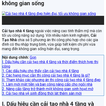
không gian sống
31
Th3
Cải tạo nhà 4 tầng
ngoài việc nâng cao tính thẩm mỹ mà còn
tối ưu công năng sử dụng. Với nhiều năm kinh nghiệm,
Cải
Tạo Nhà
chia sẻ 5 phương án thi công phù hợp cho các gia
đình có thu nhập trung bình, vừa giúp tiết kiệm chi phí vừa
mang đến không gian sống hiện đại, sang trọng.
Nội dung chính:
Gọn
I. Dấu hiệu cần cải tạo nhà 4 tầng và thời điểm thích hợp thi
công
1. Các dấu hiệu cho thấy cần cải tạo nhà 4 tầng
2. Các hạng mục cần thi công cải tạo nhà 4 tầng là gì?
II. Tham khảo các phương án thi công cải tạo nhà 4 tầng đẹp
1. Làm mới mặt tiền và ban công nâng cấp cho ngôi nhà
2. Nâng cấp tầng trở thành một không gian sinh hoạt mở
3. Cải tạo nhà vệ sinh đồng thời lát thêm sàn mới
I. Dấu hiệu cần cải tạo nhà 4 tầng và