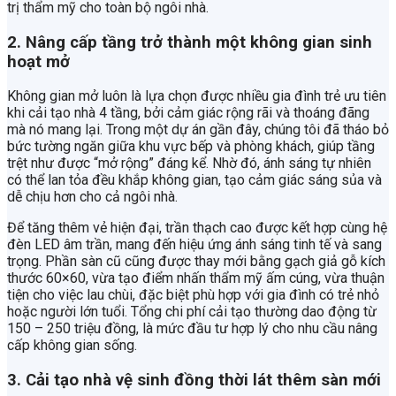
trị thẩm mỹ cho toàn bộ ngôi nhà.
2. Nâng cấp tầng trở thành một không gian sinh
hoạt mở
Không gian mở luôn là lựa chọn được nhiều gia đình trẻ ưu tiên
khi cải tạo nhà 4 tầng, bởi cảm giác rộng rãi và thoáng đãng
mà nó mang lại. Trong một dự án gần đây, chúng tôi đã tháo bỏ
bức tường ngăn giữa khu vực bếp và phòng khách, giúp tầng
trệt như được “mở rộng” đáng kể. Nhờ đó, ánh sáng tự nhiên
có thể lan tỏa đều khắp không gian, tạo cảm giác sáng sủa và
dễ chịu hơn cho cả ngôi nhà.
Để tăng thêm vẻ hiện đại, trần thạch cao được kết hợp cùng hệ
đèn LED âm trần, mang đến hiệu ứng ánh sáng tinh tế và sang
trọng. Phần sàn cũ cũng được thay mới bằng gạch giả gỗ kích
thước 60×60, vừa tạo điểm nhấn thẩm mỹ ấm cúng, vừa thuận
tiện cho việc lau chùi, đặc biệt phù hợp với gia đình có trẻ nhỏ
hoặc người lớn tuổi. Tổng chi phí cải tạo thường dao động từ
150 – 250 triệu đồng, là mức đầu tư hợp lý cho nhu cầu nâng
cấp không gian sống.
3. Cải tạo nhà vệ sinh đồng thời lát thêm sàn mới