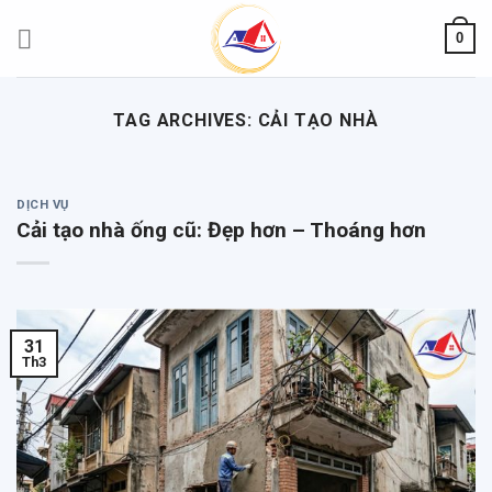
Skip
0
to
content
TAG ARCHIVES:
CẢI TẠO NHÀ
DỊCH VỤ
Cải tạo nhà ống cũ: Đẹp hơn – Thoáng hơn
31
Th3