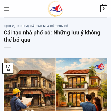
Skip
0
to
content
DỊCH VỤ
,
DỊCH VỤ CẢI TẠO NHÀ CŨ TRỌN GÓI
Cải tạo nhà phố cổ: Những lưu ý không
thể bỏ qua
17
Th1