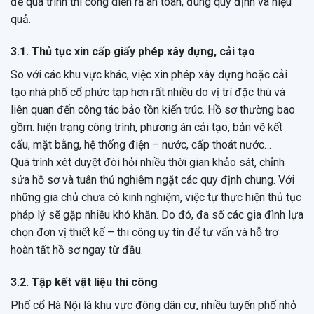
để quá trình thi công diễn ra an toàn, đúng quy định và hiệu
quả.
3.1. Thủ tục xin cấp giấy phép xây dựng, cải tạo
So với các khu vực khác, việc xin phép xây dựng hoặc cải
tạo nhà phố cổ phức tạp hơn rất nhiều do vị trí đặc thù và
liên quan đến công tác bảo tồn kiến trúc. Hồ sơ thường bao
gồm: hiện trạng công trình, phương án cải tạo, bản vẽ kết
cấu, mặt bằng, hệ thống điện – nước, cấp thoát nước…
Quá trình xét duyệt đòi hỏi nhiều thời gian khảo sát, chỉnh
sửa hồ sơ và tuân thủ nghiêm ngặt các quy định chung. Với
những gia chủ chưa có kinh nghiệm, việc tự thực hiện thủ tục
pháp lý sẽ gặp nhiều khó khăn. Do đó, đa số các gia đình lựa
chọn đơn vị thiết kế – thi công uy tín để tư vấn và hỗ trợ
hoàn tất hồ sơ ngay từ đầu.
3.2. Tập kết vật liệu thi công
Phố cổ Hà Nội là khu vực đông dân cư, nhiều tuyến phố nhỏ