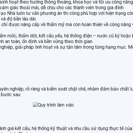
sinh hoạt theo hướng thông thoáng, khoa học và tối ưu công năng.
ảm giác thoải mái, dễ chịu cho các thành viên trong gia đình.
o Nhà luôn tư vấn phương án thi công phù hợp với hiện trạng công t
và độ bền lâu dài.
ng chỉ được nâng cấp về thẩm mỹ mà còn hoàn thiện về công năng và
ẩm mốc, thấm dột, kết cấu yếu, hệ thống điện – nước cũ kỹ hoặc 
nh an toàn, ổn định và bền vững theo thời gian.
nghiệp, giải pháp linh hoạt và sự tận tâm trong từng hạng mục. M
uyên nghiệp, rõ ràng và kiểm soát chặt chẽ, nhằm đảm bảo chất lượ
c bước sau:
 đánh giá kết cấu, hệ thống kỹ thuật và nhu cầu sử dụng thực tế c