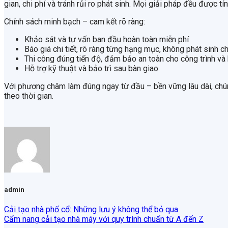
gian, chi phí và tránh rủi ro phát sinh. Mọi giải pháp đều được t
Chính sách minh bạch – cam kết rõ ràng:
Khảo sát và tư vấn ban đầu hoàn toàn miễn phí
Báo giá chi tiết, rõ ràng từng hạng mục, không phát sinh c
Thi công đúng tiến độ, đảm bảo an toàn cho công trình và
Hỗ trợ kỹ thuật và bảo trì sau bàn giao
Với phương châm làm đúng ngay từ đầu – bền vững lâu dài, chúng
theo thời gian.
admin
Cải tạo nhà phố cổ: Những lưu ý không thể bỏ qua
Cẩm nang cải tạo nhà máy với quy trình chuẩn từ A đến Z