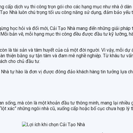
ng cấp dịch vụ thi công trọn gói cho các hạng mục như nhà ở dân 
Tạo Nhà luôn chú trọng tối ưu công năng sử dụng, đảm bảo yếu tố 
gừng học hỏi và đổi mới, Cải Tạo Nhà mang đến những giải pháp t
chủ. Mỗi bản vẽ, mỗi hạng mục thi công đều được đầu tư kỹ lưỡng, h
còn là tài sản và tâm huyết của cả một đời người. Vì vậy, mỗi dự 
n thiện bằng sự tận tâm và đam mê nghề nghiệp. Từ khâu tư vấn, 
sách cho chủ đầu tư.
ạo Nhà tự hào là đơn vị được đông đảo khách hàng tin tưởng lựa c
 sống, mà còn là một khoản đầu tư thông minh, mang lại nhiều giá
p “lột xác” những ngôi nhà cũ, xuống cấp hoặc bố cục chưa hợp lý t