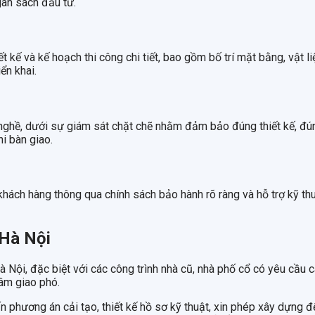
gân sách đầu tư.
kế và kế hoạch thi công chi tiết, bao gồm bố trí mặt bằng, vật liệ
ển khai.
 nghề, dưới sự giám sát chặt chẽ nhằm đảm bảo đúng thiết kế, đún
i bàn giao.
hách hàng thông qua chính sách bảo hành rõ ràng và hỗ trợ kỹ thuậ
 Hà Nội
 Nội, đặc biệt với các công trình nhà cũ, nhà phố cổ có yêu cầu ca
tâm giao phó.
n phương án cải tạo, thiết kế hồ sơ kỹ thuật, xin phép xây dựng đế