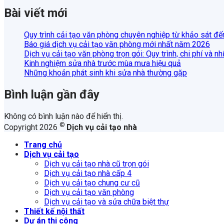
Bài viết mới
Quy trình cải tạo văn phòng chuyên nghiệp từ khảo sát đế
Báo giá dịch vụ cải tạo văn phòng mới nhất năm 2026
Dịch vụ cải tạo văn phòng trọn gói: Quy trình, chi phí và n
Kinh nghiệm sửa nhà trước mùa mưa hiệu quả
Những khoản phát sinh khi sửa nhà thường gặp
Bình luận gần đây
Không có bình luận nào để hiển thị.
©
Copyright 2026
Dịch vụ cải tạo nhà
Trang chủ
Dịch vụ cải tạo
Dịch vụ cải tạo nhà cũ trọn gói
Dịch vụ cải tạo nhà cấp 4
Dịch vụ cải tạo chung cư cũ
Dịch vụ cải tạo văn phòng
Dịch vụ cải tạo và sửa chữa biệt thự
Thiết kế nội thất
Dự án thi công