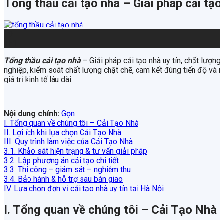
Tổng thầu cải tạo nhà – Giaỉ pháp cải tạo
19
Th1
Tổng thầu cải tạo nhà
– Giải pháp cải tạo nhà uy tín, chất lượn
nghiệp, kiểm soát chất lượng chặt chẽ, cam kết đúng tiến độ và
giá trị kinh tế lâu dài.
Nội dung chính:
Gọn
I. Tổng quan về chúng tôi – Cải Tạo Nhà
II. Lợi ích khi lựa chọn Cải Tạo Nhà
III. Quy trình làm việc của Cải Tạo Nhà
3.1. Khảo sát hiện trạng & tư vấn giải pháp
3.2. Lập phương án cải tạo chi tiết
3.3. Thi công – giám sát – nghiệm thu
3.4. Bảo hành & hỗ trợ sau bàn giao
IV. Lựa chọn đơn vị cải tạo nhà uy tín tại Hà Nội
I. Tổng quan về chúng tôi – Cải Tạo Nhà