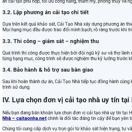
án cải tạo phù hợp, tối ưu công năng, thẩm mỹ, phong thủy và n
3.2. Lập phương án cải tạo chi tiết
Dựa trên kết quả khảo sát, Cải Tạo Nhà xây dựng phương án thiết 
Mọi hạng mục đều được trao đổi minh bạch, rõ ràng trước khi tri
3.3. Thi công – giám sát – nghiệm thu
Quá trình thi công được thực hiện bởi đội ngũ kỹ sư và thợ lành
từng hạng mục, công trình sẽ được nghiệm thu kỹ lưỡng trước kh
3.4. Bảo hành & hỗ trợ sau bàn giao
Sau khi hoàn thành dự án, Cải Tạo Nhà tiếp tục đồng hành cùng k
trình sử dụng.
IV. Lựa chọn đơn vị cải tạo nhà uy tín tại
Nếu bạn đang băn khoăn lựa chọn đơn vị cải tạo nhà uy tín tại Hà
Nhà – caitaonha.net
chính là đối tác đáng tin cậy để bạn yên 
Chúng tôi cung cấp dịch vụ trọn gói từ khảo sát hiện trạng, tư vấ